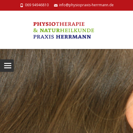
069 94946810
info@physiopraxis-herrmann.de