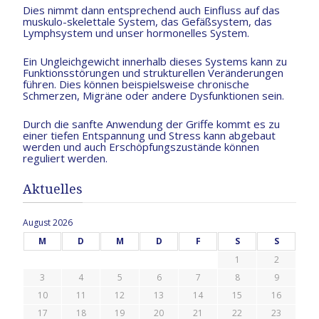
Dies nimmt dann entsprechend auch Einfluss auf das
muskulo-skelettale System, das Gefäßsystem, das
Lymphsystem und unser hormonelles System.
Ein Ungleichgewicht innerhalb dieses Systems kann zu
Funktionsstörungen und strukturellen Veränderungen
führen. Dies können beispielsweise chronische
Schmerzen, Migräne oder andere Dysfunktionen sein.
Durch die sanfte Anwendung der Griffe kommt es zu
einer tiefen Entspannung und Stress kann abgebaut
werden und auch Erschöpfungszustände können
reguliert werden.
Aktuelles
August 2026
M
D
M
D
F
S
S
1
2
3
4
5
6
7
8
9
10
11
12
13
14
15
16
17
18
19
20
21
22
23