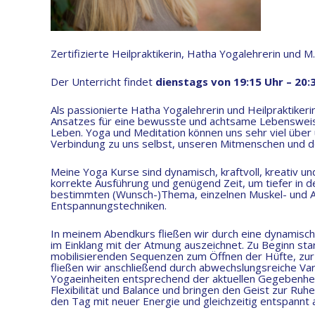
Zertifizierte Heilpraktikerin, Hatha Yogalehrerin und 
Der Unterricht findet
dienstags von 19:15 Uhr – 20:
Als passionierte Hatha Yogalehrerin und Heilpraktikerin
Ansatzes für eine bewusste und achtsame Lebensweise 
Leben. Yoga und Meditation können uns sehr viel über 
Verbindung zu uns selbst, unseren Mitmenschen und d
Meine Yoga Kurse sind dynamisch, kraftvoll, kreativ u
korrekte Ausführung und genügend Zeit, um tiefer in 
bestimmten (Wunsch-)Thema, einzelnen Muskel- und 
Entspannungstechniken.
In meinem Abendkurs fließen wir durch eine dynamisc
im Einklang mit der Atmung auszeichnet. Zu Beginn st
mobilisierenden Sequenzen zum Öffnen der Hüfte, zur
fließen wir anschließend durch abwechslungsreiche Va
Yogaeinheiten entsprechend der aktuellen Gegebenheite
Flexibilität und Balance und bringen den Geist zur Ruh
den Tag mit neuer Energie und gleichzeitig entspannt a