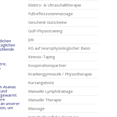
Elektro- & Ultraschalltherapie
Fußreflexzonenmassage
Geschenk Gutscheine
Golf-Physiotraining
Job
tlichen
täglichen
KG auf neurophysiologischer Basis
fühlende
Kinesio-Taping
ere,
Kooperationspartner
m
Krankengymnastik / Physiotherapie
Kursangebote
en Asanas
 und
Manuelle Lymphdrainage
ufgewärmt
ere
Manuelle Therapie
 an unserer
tion, um
Massage