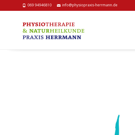
069 94946810
info@physiopraxis-herrmann.de