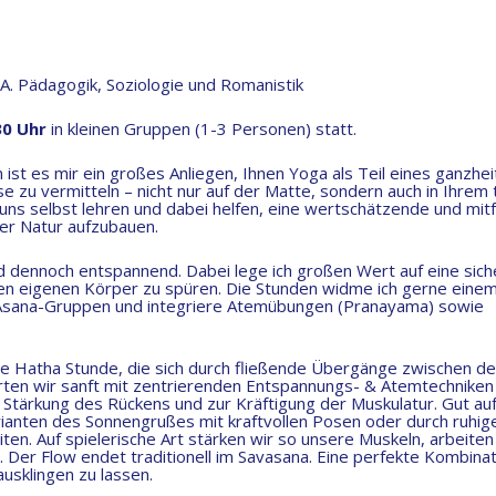
M.A. Pädagogik, Soziologie und Romanistik
30 Uhr
in kleinen Gruppen (1-3 Personen) statt.
 ist es mir ein großes Anliegen, Ihnen Yoga als Teil eines ganzhei
zu vermitteln – nicht nur auf der Matte, sondern auch in Ihrem 
uns selbst lehren und dabei helfen, eine wertschätzende und mit
er Natur aufzubauen.
nd dennoch entspannend. Dabei lege ich großen Wert auf eine sich
den eigenen Körper zu spüren. Die Stunden widme ich gerne eine
Asana-Gruppen und integriere Atemübungen (Pranayama) sowie
he Hatha Stunde, die sich durch fließende Übergänge zwischen d
arten wir sanft mit zentrierenden Entspannungs- & Atemtechniken
 Stärkung des Rückens und zur Kräftigung der Muskulatur. Gut a
rianten des Sonnengrußes mit kraftvollen Posen oder durch ruhig
n. Auf spielerische Art stärken wir so unsere Muskeln, arbeiten
e. Der Flow endet traditionell im Savasana. Eine perfekte Kombina
usklingen zu lassen.